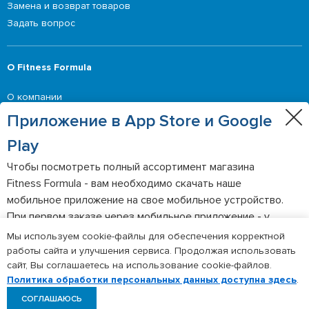
Замена и возврат товаров
Задать вопрос
О Fitness Formula
О компании
Приглашение делать оферты
Приложение в App Store и Google
Контакты
Play
Чтобы посмотреть полный ассортимент магазина
Выгодные предложения
Fitness Formula - вам необходимо скачать наше
мобильное приложение на свое мобильное устройство.
Акции
При первом заказе через мобильное приложение - у
вас будет персональная скидка 20% по промокоду
Мы используем cookie-файлы для обеспечения корректной
APP20.
работы сайта и улучшения сервиса. Продолжая использовать
©2026 Fitness Formula
сайт, Вы соглашаетесь на использование cookie-файлов.
Политика обработки персональных данных
Политика обработки персональных данных доступна здесь
.
СОГЛАШАЮСЬ