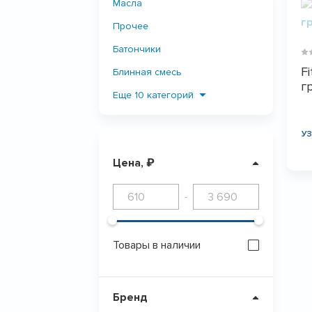
Масла
Прочее
Батончики
F
Блинная смесь
г
Мороженое
Еще 10 категорий
Печенье
У
Клетчатка и отруби
Цена, ₽
ПОКАЗАТЬ
0
Продукты из кокоса
Сахарозаменители
-
Пасты
Снеки и шоколад
Товары в наличии
Джемы, сиропы и соуса
Супы, каши, завтраки
Бренд
Напитки