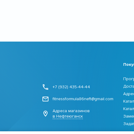
Поку
Прог
Дост
+7 (932) 435-44-44
Адре
fitnessformula86neft@gmail.com
Ката
Ката
Адреса магазинов
в Нефтеюганск
Заме
Зада