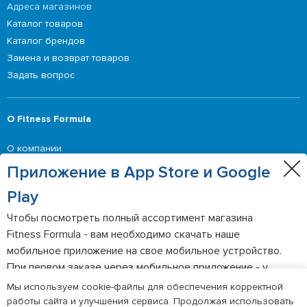
Адреса магазинов
Каталог товаров
Каталог брендов
Замена и возврат товаров
Задать вопрос
О Fitness Formula
О компании
Приглашение делать оферты
Приложение в App Store и Google
Контакты
Play
Чтобы посмотреть полный ассортимент магазина
Выгодные предложения
Fitness Formula - вам необходимо скачать наше
мобильное приложение на свое мобильное устройство.
Акции
При первом заказе через мобильное приложение - у
вас будет персональная скидка 20% по промокоду
Мы используем cookie-файлы для обеспечения корректной
APP20.
работы сайта и улучшения сервиса. Продолжая использовать
©2026 Fitness Formula