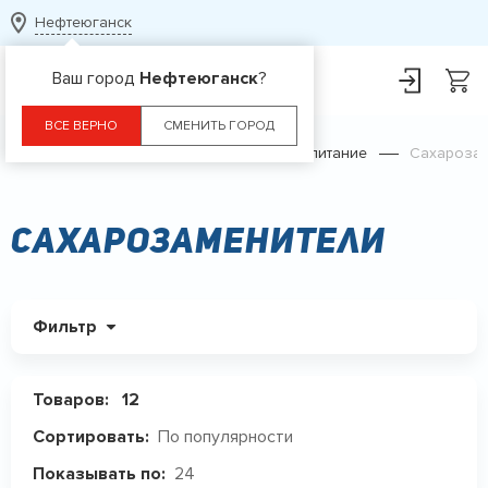
Нефтеюганск
Ваш город
Нефтеюганск
?
ВСЕ ВЕРНО
СМЕНИТЬ ГОРОД
Главная
Каталог
Диетическое питание
Сахарозам
Сахарозаменители
Фильтр
Товаров:
12
По популярности
Сортировать:
24
Показывать по: