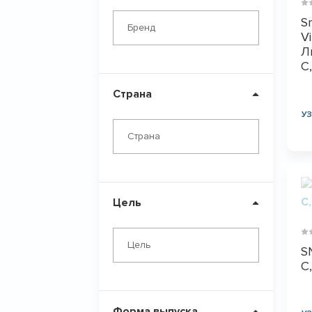
S
Бренд
Vi
Л
С
Страна
У
Страна
Цель
Цель
S
С
Форма выпуска