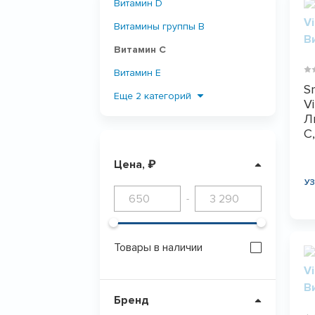
Витамин D
Витамины группы B
Витамин С
Витамин E
S
Витамин К
Еще 2 категорий
Vi
Л
Витамин А
С
Цена, ₽
ПОКАЗАТЬ
0
У
-
Товары в наличии
Бренд